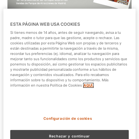
ESTA PÁGINA WEB USA COOKIES
Bono Parques, Parque de Atracciones y Tortugas Ninja
.
Si tienes menos de 14 años, antes de seguir navegando, avisa a tu
Suena bien esa combinación, ¿verdad? Pues si juntamos
padre, madre o tutor para que las gestione, acepte o rechace. Las
cookies utilizadas por esta Página Web son propias y de terceros y
estos 3 ingredientes sale algo muy interesantes para
están destinadas a permitirte la navegación a través de la misma,
nuestros Bonistas. Un 2×1 en todos los productos de las
recordar tus preferencias (ej. idioma), analizar tu navegación para
Tortugas Ninja.
mejorar tanto sus funcionalidades como los productos y servicios que
ponemos tu disposición, así como gestionar los espacios publicitarios
y mostrarte publicidad personalizada conforme a tus hábitos de
Leonardo, Raphael, Michelangelo y Donatello, viven en la
navegación y contenidos visualizados. Para ello recabamos
ciudad de Nueva York pero desde hace un tiempo, están
información sobre tu dispositivo y tu comportamiento. Más
información en nuestra Política de Cookies
AQUÍ.
de visita en
Parque de Atracciones
donde hacen las
delicias de todos los niños que las quieren conocer. Los
verás por el Parque y podrás saludarles y hacerte fotos
con ellos. Y si quieres un recuerdo, ya sabes, 2×1 en
todos sus productos.
Configuración de cookies
Parque de Atracciones
sigue dando diversión todo
el verano. Y ahora además, para los más tenemos la
zona
Rechazar y continuar