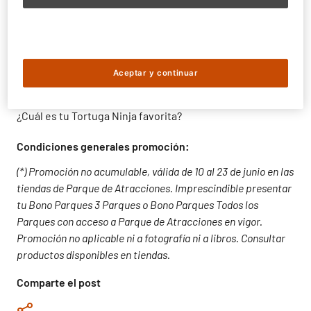
Nickelodeon Land
con atracciones como
Hero Spin
,
Splash Bash
o
Patrulla Canina
. ¿A qué esperas para venir?
Presenta tu
Bono Parques 3 Parques o Todos los
Parques
en las tiendas de Parque de Atracciones, entre
Aceptar y continuar
los días 10 y 23 de junio para obtener tu 2×1.
¿Cuál es tu Tortuga Ninja favorita?
Condiciones generales promoción:
(*) Promoción no acumulable, válida de 10 al 23 de junio en las
tiendas de Parque de Atracciones. Imprescindible presentar
tu Bono Parques 3 Parques o Bono Parques Todos los
Parques con acceso a Parque de Atracciones en vigor.
Promoción no aplicable ni a fotografía ni a libros. Consultar
productos disponibles en tiendas.
Comparte el post