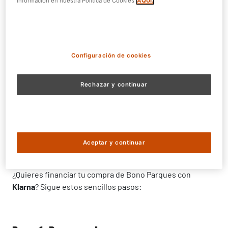
información en nuestra Política de Cookies
AQUÍ.
Configuración de cookies
Rechazar y continuar
Cómo comprar tu Bono Parques con
Aceptar y continuar
Klarna
¿Quieres financiar tu compra de Bono Parques con
Klarna
? Sigue estos sencillos pasos: