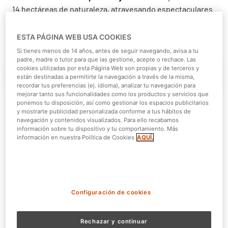
14 hectáreas de naturaleza, atravesando espectaculares
puentes colgantes
y recorre la
tirolina Ziwa
, con
más de
100 metros de recorrido sobre el
gran lago
.
ESTA PÁGINA WEB USA COOKIES
Si tienes menos de 14 años, antes de seguir navegando, avisa a tu
padre, madre o tutor para que las gestione, acepte o rechace. Las
cookies utilizadas por esta Página Web son propias y de terceros y
El Parque
Tipos de Bonos
están destinadas a permitirte la navegación a través de la misma,
recordar tus preferencias (ej. idioma), analizar tu navegación para
mejorar tanto sus funcionalidades como los productos y servicios que
ponemos tu disposición, así como gestionar los espacios publicitarios
y mostrarte publicidad personalizada conforme a tus hábitos de
navegación y contenidos visualizados. Para ello recabamos
información sobre tu dispositivo y tu comportamiento. Más
información en nuestra Política de Cookies
AQUÍ.
Configuración de cookies
Rechazar y continuar