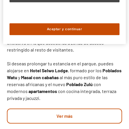
El
Safari Serengueti
te permitirá
estar más cerca que
nunca de los grandes herbívoros africanos
en un
recorrido
acompañado por un guía
Aceptar y continuar
experto.
La
Experiencia VIP
te ofrece una experiencia
exclusiva en la que accederás a zonas de acceso
restringido al resto de visitantes.
Si deseas prolongar tu estancia en el parque, puedes
alojarse en
Hotel Selwo Lodge
, formado por los
Poblados
Watu
y
Masai con cabañas
al más puro estilo de las
reservas africanas y el nuevo
Poblado Zulú
con
modernos
apartamentos
con cocina integrada, terraza
privada y jacuzzi.
Ver más