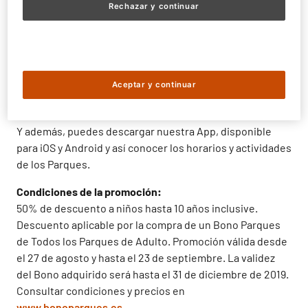
Rechazar y continuar
Recuerda, solo disponible para la modalidad de
Bono
Parques Todos los Parques
.
Consigue esta promoción hasta el próximo 23 de
septiembre desde
nuestra web
o en las oficinas de Bono
Aceptar y continuar
Parques en nuestros Parques. Compra ya y comienza a
disfrutar desde el momento de la compra.
Y además, puedes descargar nuestra App, disponible
para iOS y Android y así conocer los horarios y actividades
de los Parques.
Condiciones de la promoción:
50% de descuento a niños hasta 10 años inclusive.
Descuento aplicable por la compra de un Bono Parques
de Todos los Parques de Adulto. Promoción válida desde
el 27 de agosto y hasta el 23 de septiembre. La validez
del Bono adquirido será hasta el 31 de diciembre de 2019.
Consultar condiciones y precios en
www.bonoparques.es