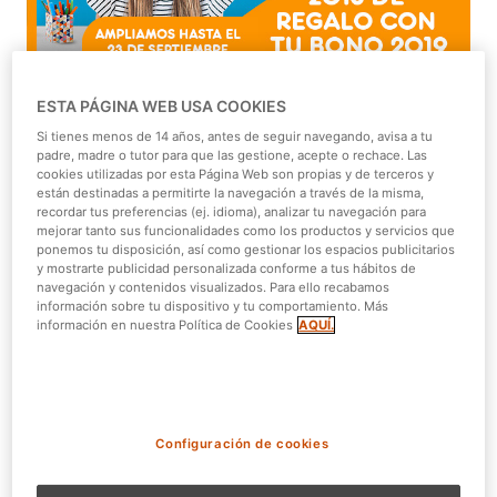
ESTA PÁGINA WEB USA COOKIES
Si tienes menos de 14 años, antes de seguir navegando, avisa a tu
El final del verano se acerca. La rutina, las vacaciones
padre, madre o tutor para que las gestione, acepte o rechace. Las
que terminan, los colegios que comienzan…etc. por
cookies utilizadas por esta Página Web son propias y de terceros y
suerte
Bono Parques
os trae una buena noticia.
están destinadas a permitirte la navegación a través de la misma,
recordar tus preferencias (ej. idioma), analizar tu navegación para
mejorar tanto sus funcionalidades como los productos y servicios que
Del 27 de agosto al 23 de septiembre
puedes adquirir o
ponemos tu disposición, así como gestionar los espacios publicitarios
renovar tu
Bono Parques Todos los Parques
y podrás
y mostrarte publicidad personalizada conforme a tus hábitos de
navegación y contenidos visualizados. Para ello recabamos
disfrutarlo hasta el
31 de diciembre de 2019
. Sí, como
información sobre tu dispositivo y tu comportamiento. Más
estás leyendo, te regalamos lo que queda de este año
información en nuestra Política de Cookies
AQUÍ.
para que sigas disfrutando de nuestros Parques.
Y espera que eso no estado. Además, te ofrecemos un
50% de descuento para niños hasta 10 años incluidos
.
¿Cómo se te queda el cuerpo? ¿A que así se quita toda la
Configuración de cookies
depresión post-vacacional?