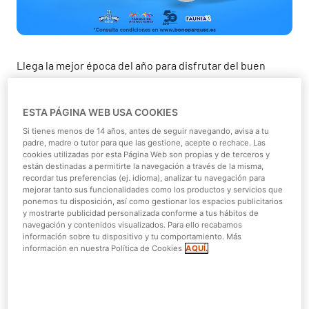
Llega la mejor época del año para disfrutar del buen
tiempo y del ocio al aire libre.
El verano
ya está aquí y
lleno de planazos con tu
Bono Parques
. Por eso, te
ESTA PÁGINA WEB USA COOKIES
ofrecemos una oferta que no puedes dejar escapar.
¡Un
40% de descuento en el Bono Oro*!
Si tienes menos de 14 años, antes de seguir navegando, avisa a tu
padre, madre o tutor para que las gestione, acepte o rechace. Las
cookies utilizadas por esta Página Web son propias y de terceros y
Puedes conseguir tu Bono Parques Oro
por solo 110€
, y si
están destinadas a permitirte la navegación a través de la misma,
eres renovador
por solo 104€
😲​
recordar tus preferencias (ej. idioma), analizar tu navegación para
mejorar tanto sus funcionalidades como los productos y servicios que
ponemos tu disposición, así como gestionar los espacios publicitarios
¿Quieres conocer todos los planes que tenemos
y mostrarte publicidad personalizada conforme a tus hábitos de
preparados para ti? Para los amantes de las atracciones
navegación y contenidos visualizados. Para ello recabamos
tenemos
Parque de Atracciones de Madrid
y
Parque
información sobre tu dispositivo y tu comportamiento. Más
información en nuestra Política de Cookies
AQUÍ.
Warner
Madrid
que te ofrecerán una gran dosis de
adrenalina en sus montañas rusas trepidantes, giros
locos y refrescantes
atracciones de agua
como Los
Fiordos,
Cataratas Salvajes
, Aserradero o Río Bravo,