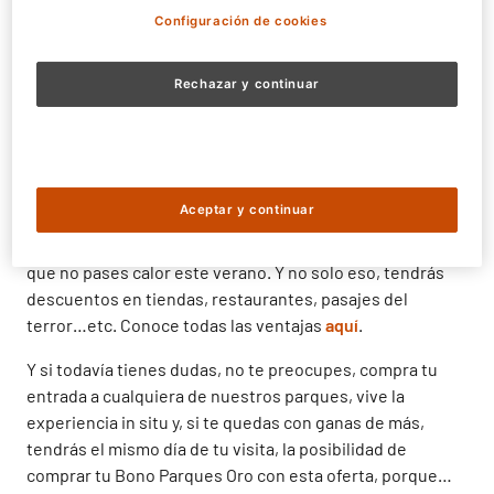
entre otras. Y cuando termines, disfruta de los Shows
Configuración de cookies
para toda la familia donde te lo pasarás en grande.
Puedes descubrir la naturaleza más asombrosa, las
Rechazar y continuar
especies más sorprendentes y divertirte con las
numerosas propuestas que te ofrecen
Zoo Aquarium de
Madrid
y
Faunia
. Actividades educativas con delfines,
leones marinos, aves exóticas, rapaces y mucho más.
Aceptar y continuar
Además, disfrutarás de descuentos en
Aquopolis
Villanueva de la Cañada
y en
Parque Warner Beach
para
que no pases calor este verano. Y no solo eso, tendrás
descuentos en tiendas, restaurantes, pasajes del
terror…etc. Conoce todas las ventajas
aquí
.
Y si todavía tienes dudas, no te preocupes, compra tu
entrada a cualquiera de nuestros parques, vive la
experiencia in situ y, si te quedas con ganas de más,
tendrás el mismo día de tu visita, la posibilidad de
comprar tu Bono Parques Oro con esta oferta, porque…