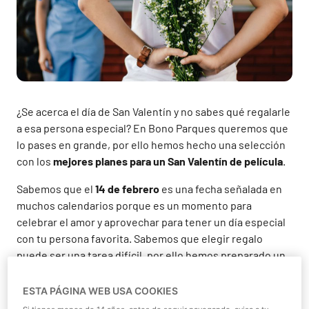
¿Se acerca el día de San Valentín y no sabes qué regalarle
a esa persona especial? En Bono Parques queremos que
lo pases en grande, por ello hemos hecho una selección
con los
mejores planes para un San Valentín de película
.
Sabemos que el
14 de febrero
es una fecha señalada en
muchos calendarios porque es un momento para
celebrar el amor y aprovechar para tener un día especial
con tu persona favorita. Sabemos que elegir regalo
puede ser una tarea difícil, por ello hemos preparado un
par de
regalos originales para San Valentín
para que no
tengas de qué preocuparte. Estamos seguros de que
ESTA PÁGINA WEB USA COOKIES
con estas ideas sorprenderás a esa persona especial en