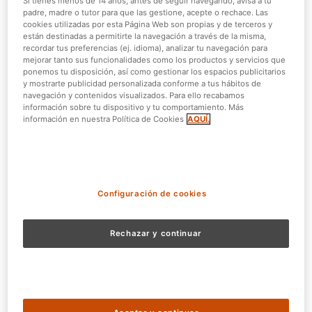
Si tienes menos de 14 años, antes de seguir navegando, avisa a tu
el día del amor. ¿Quieres saber más? ¡Pues sigue leyendo!
padre, madre o tutor para que las gestione, acepte o rechace. Las
cookies utilizadas por esta Página Web son propias y de terceros y
están destinadas a permitirte la navegación a través de la misma,
Ideas de regalos para San
recordar tus preferencias (ej. idioma), analizar tu navegación para
mejorar tanto sus funcionalidades como los productos y servicios que
Valentín
ponemos tu disposición, así como gestionar los espacios publicitarios
y mostrarte publicidad personalizada conforme a tus hábitos de
Un plan diferente por San Valentín:
navegación y contenidos visualizados. Para ello recabamos
información sobre tu dispositivo y tu comportamiento. Más
Visita el Zoo Aquarium de Madrid
información en nuestra Política de Cookies
AQUÍ.
Una de las
ideas de San Valentín
que proponemos desde
Bono Parques es que traigas a tu persona especial al Zoo
Aquarium de Madrid. Es un gran lugar para pasar el 14 de
Configuración de cookies
febrero si os
gustan los animales
, ya que podréis visitar
las más de 500 especies que habitan en el parque.
Algunas de las más emblemáticas son el lince ibérico,
Rechazar y continuar
tiburones, rinoceronte Indio, tigre blanco de Bengala,
Koalas, entre otras.
Además, si sois amantes de los animales acuáticos qué
plan más romántico para San Valentín
que ver un acuario