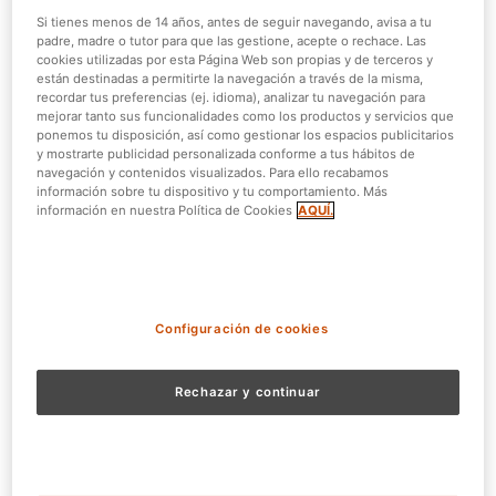
Si tienes menos de 14 años, antes de seguir navegando, avisa a tu
padre, madre o tutor para que las gestione, acepte o rechace. Las
cookies utilizadas por esta Página Web son propias y de terceros y
están destinadas a permitirte la navegación a través de la misma,
recordar tus preferencias (ej. idioma), analizar tu navegación para
mejorar tanto sus funcionalidades como los productos y servicios que
ponemos tu disposición, así como gestionar los espacios publicitarios
y mostrarte publicidad personalizada conforme a tus hábitos de
navegación y contenidos visualizados. Para ello recabamos
información sobre tu dispositivo y tu comportamiento. Más
información en nuestra Política de Cookies
AQUÍ.
Configuración de cookies
Rechazar y continuar
Atlantis Aquarium
Si eres fanático de la vida marina,
Atlantis Aquarium
es el
lugar perfecto para ti. Este acuario te sumerge en el