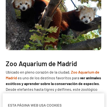
Zoo Aquarium de Madrid
Ubicado en pleno corazón de la ciudad,
Zoo Aquarium de
Madrid
es uno de los destinos favoritos para
ver animales
exóticos y aprender sobre la conservación de especies
.
Desde elefantes hasta tigres y delfines, este zoológico
ofrece una amplia gama de animales en hábitats
cuidadosamente diseñados para la comodidad y el
ESTA PÁGINA WEB USA COOKIES
bienestar de los animales.