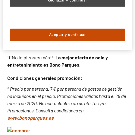
Rechazar y continuar
pasar un día inolvidable en nuestros Aquopolis
aprovechando los descuentos que te ofrecemos. Muchas
opciones de diversión en una sola tarjeta.
Y recuerda que por ser bonista
disfrutarás de exclusivos
Aceptar y continuar
descuentos
en restaurantes, tiendas, interacciones,
Pasajes del Terror…etc.
¡¡¡No lo pienses más!!!
La mejor oferta de ocio y
entretenimiento es Bono Parques
.
Condiciones generales promoción:
* Precio por persona. 7 € por persona de gastos de gestión
no incluidos en el precio. Promociones válidas hasta el 29 de
marzo de 2020. No acumulable a otras ofertas y/o
Promociones. Consulta condiciones en
www.bonoparques.es