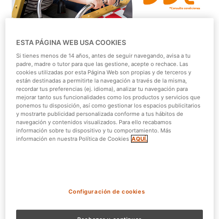
ESTA PÁGINA WEB USA COOKIES
La primavera ya casi ha empezado. El sol, las buenas
Si tienes menos de 14 años, antes de seguir navegando, avisa a tu
temperaturas, las ganas de ocio y diversión. Por
padre, madre o tutor para que las gestione, acepte o rechace. Las
eso
Bono Parques
te lo pone fácil con las siguientes
cookies utilizadas por esta Página Web son propias y de terceros y
ofertas:
están destinadas a permitirte la navegación a través de la misma,
recordar tus preferencias (ej. idioma), analizar tu navegación para
mejorar tanto sus funcionalidades como los productos y servicios que
Bono Parques Bronce Parque de Atracciones por 99 €*.
ponemos tu disposición, así como gestionar los espacios publicitarios
Bono Parques Bronce Parque Warner por 104 €*.
y mostrarte publicidad personalizada conforme a tus hábitos de
navegación y contenidos visualizados. Para ello recabamos
Bono Parques Plata por 109 €*..
información sobre tu dispositivo y tu comportamiento. Más
Bono Parques Oro por 119 €*.
información en nuestra Política de Cookies
AQUÍ.
Tus fines de semana ya no serán igual de aburridos. Te
ofrecemos opciones y experiencias para todos los
gustos. Espectaculares atracciones, fauna y flora
asombrosa para descubrir todos sus secretos, variados
Configuración de cookies
shows para todos los públicos y una amplia oferta de
restauración. Y de cara al verano, puedes refrescarte y