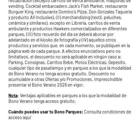
restauración (excepto carritos de venta ambulante, máquinas de
vending, Cocktail embarcadero Jack's Fish Market, restaurante
Burguer King, restaurante Domino's Pizza, Don Gonzales Taquería
y producto All Inclusive), (II) merchandising (textil, peluches,
cerámica y similares), excepto en Librería, carritos de venta
ambulante y productos Hawkers comercializados en diferentes
parques, (III) foto recuerdo del día se deberá abonar por
adelantado en el kiosko de fotografía y (IV) aquellos otros
productos y servicios que, en cada momento, se publiquen en la
página web de cada parque. A efectos enunciativos pero no
limitativos, el descuento no será aplicable en ningún caso a:
Parking, Consignas, Carritos Bebé, Motos Eléctricas, Gepesito,
cualquier tipo de pasatiempo y en parques a los que la modalidad
de Bono Verano no tenga acceso gratuito. Descuento no
acumulable a otras Ofertas y/o Promociones. Imprescindible
presentar el Bono Verano 2026 en vigor.
Nota
: Ventajas aplicables en parques a los que la modalidad de
Bono Verano tenga acceso gratuito.
Cuándo puedes usar tu Bono Parques:
Consulta condiciones de
acceso
aquí