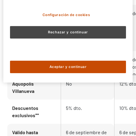
Parques de
Ilimitado
Ilimitad
Configuración de cookies
Animales
Zoo Aquarium
Madrid, Faunia y
Rechazar y continuar
Atlantis Aquarium
Madrid
Parque Warner
No
Ilimitad
Beach
Sábados
Aceptar y continuar
domingo
Aquopolis
No
12% dto
Villanueva
Descuentos
5% dto.
10% dto
exclusivos**
Válido hasta
6 de septiembre de 
6 de se