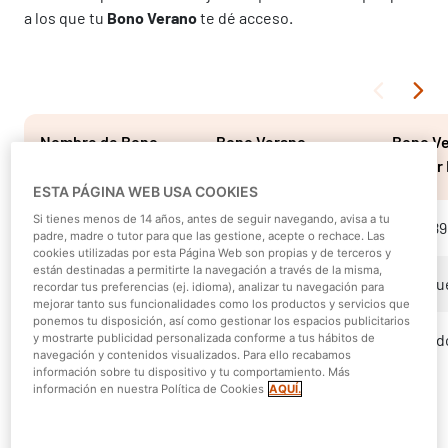
a los que tu
Bono Verano
te dé acceso.
Nombre de Bono
Bono Verano 
Bono Ve
Estándar
Warner 
ESTA PÁGINA WEB USA COOKIES
Si tienes menos de 14 años, antes de seguir navegando, avisa a tu
Precio*
59 €
 39 €
139 €
 89
padre, madre o tutor para que las gestione, acepte o rechace. Las
cookies utilizadas por esta Página Web son propias y de terceros y
están destinadas a permitirte la navegación a través de la misma,
Número de Parques
3 parques
6 Parqu
recordar tus preferencias (ej. idioma), analizar tu navegación para
mejorar tanto sus funcionalidades como los productos y servicios que
ponemos tu disposición, así como gestionar los espacios publicitarios
Parques de
No
Ilimitad
y mostrarte publicidad personalizada conforme a tus hábitos de
navegación y contenidos visualizados. Para ello recabamos
Atracciones
información sobre tu dispositivo y tu comportamiento. Más
Parque Warner
información en nuestra Política de Cookies
AQUÍ.
Madrid y Parque de
Atracciones de
Madrid