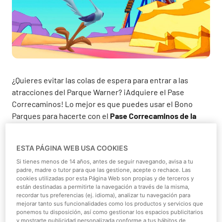
¿Quieres evitar las colas de espera para entrar a las
atracciones del Parque Warner? ¡Adquiere el Pase
Correcaminos! Lo mejor es que puedes usar el Bono
Parques para hacerte con el
Pase Correcaminos de la
Warner con descuento
.
Pase Correcaminos de Warner
ESTA PÁGINA WEB USA COOKIES
Si tienes menos de 14 años, antes de seguir navegando, avisa a tu
con Bono Parques y sus
padre, madre o tutor para que las gestione, acepte o rechace. Las
beneficios
cookies utilizadas por esta Página Web son propias y de terceros y
están destinadas a permitirte la navegación a través de la misma,
recordar tus preferencias (ej. idioma), analizar tu navegación para
El
Pase Correcaminos es perfecto para reducir los
mejorar tanto sus funcionalidades como los productos y servicios que
ponemos tu disposición, así como gestionar los espacios publicitarios
tiempos
de espera en tus atracciones preferidas del
y mostrarte publicidad personalizada conforme a tus hábitos de