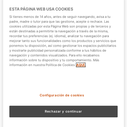
tiendas de comida y souvenirs, entre otros beneficios.
ESTA PÁGINA WEB USA COOKIES
A continuación, te contaremos los
principales
Si tienes menos de 14 años, antes de seguir navegando, avisa a tu
descuentos y beneficios
que obtendrás al ser bonista de
padre, madre o tutor para que las gestione, acepte o rechace. Las
cookies utilizadas por esta Página Web son propias y de terceros y
estos parques de entretenimiento de Madrid.
están destinadas a permitirte la navegación a través de la misma,
recordar tus preferencias (ej. idioma), analizar tu navegación para
Descuentos en Warner Beach
mejorar tanto sus funcionalidades como los productos y servicios que
ponemos tu disposición, así como gestionar los espacios publicitarios
con Bono Parques
y mostrarte publicidad personalizada conforme a tus hábitos de
navegación y contenidos visualizados. Para ello recabamos
información sobre tu dispositivo y tu comportamiento. Más
En el
parque Warner Beach de Madrid
tendrás una tarde
información en nuestra Política de Cookies
AQUÍ.
de diversión garantizada, ya que el complejo ofrece
diversas atracciones, musicales, shows, temáticas y
personajes. Por otro lado, todos los responsables de
este parque trabajan incansablemente para trasladar a
los visitantes a nuevos mundos.
Configuración de cookies
Este parque tiene características que lo hacen único,
Rechazar y continuar
con la participación de los personajes y
superhéroes de
DC Comics
como Superman, Batman, La Mujer Maravilla,