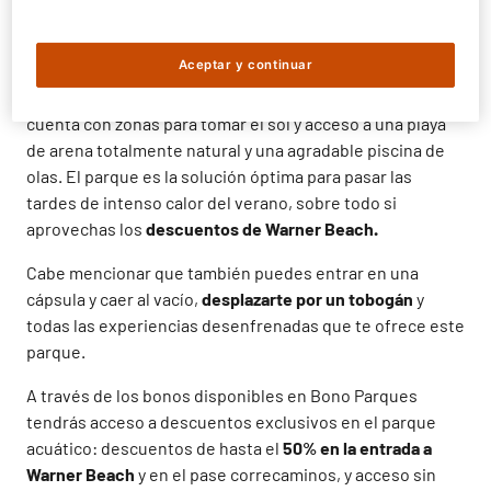
el Joker, Robin y Catwoman. También te toparás con
algunos de los personajes de los Looney Tunes, Scooby
Doo y con Los Picapiedra.
Aceptar y continuar
Este complejo perfecto para la diversión en familia
cuenta con zonas para tomar el sol y acceso a una playa
de arena totalmente natural y una agradable piscina de
olas. El parque es la solución óptima para pasar las
tardes de intenso calor del verano, sobre todo si
aprovechas los
descuentos de Warner Beach.
Cabe mencionar que también puedes entrar en una
cápsula y caer al vacío,
desplazarte por un tobogán
y
todas las experiencias desenfrenadas que te ofrece este
parque.
A través de los bonos disponibles en Bono Parques
tendrás acceso a descuentos exclusivos en el parque
acuático: descuentos de hasta el
50% en la entrada a
Warner Beach
y en el pase correcaminos, y acceso sin